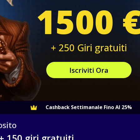
1500 
+ 250 Giri gratuiti
Iscriviti Ora
Cashback Settimanale Fino Al 25%
osito
 150 giri gratuiti