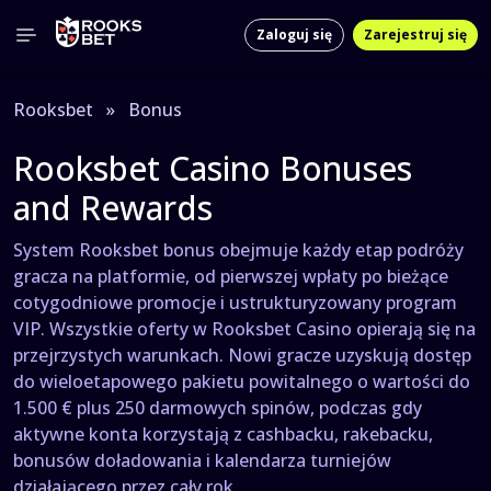
Zaloguj się
Zarejestruj się
Rooksbet
»
Bonus
Rooksbet Casino Bonuses
and Rewards
System Rooksbet bonus obejmuje każdy etap podróży
gracza na platformie, od pierwszej wpłaty po bieżące
cotygodniowe promocje i ustrukturyzowany program
VIP. Wszystkie oferty w Rooksbet Casino opierają się na
przejrzystych warunkach. Nowi gracze uzyskują dostęp
do wieloetapowego pakietu powitalnego o wartości do
1.500 € plus 250 darmowych spinów, podczas gdy
aktywne konta korzystają z cashbacku, rakebacku,
bonusów doładowania i kalendarza turniejów
działającego przez cały rok.